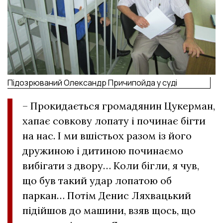
Підозрюваний Олександр Причипойда у суді
– Прокидається громадянин Цукерман,
хапає совкову лопату і починає бігти
на нас. І ми вшістьох разом із його
дружиною і дитиною починаємо
вибігати з двору… Коли бігли, я чув,
що був такий удар лопатою об
паркан… Потім Денис Ляхвацький
підійшов до машини, взяв щось, що