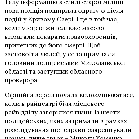
Таку інформацію в стилі старої міліції
нова поліція поширила одразу ж після
подій у Кривому Озері. І це в той час,
коли місцеві жителі вже масово
вимагали покарати правоохоронців,
причетних до його смерті. Щоб
заспокоїти людей, у село примчали
головний поліцейський Миколаївської
області та заступник обласного
прокурора.
Офіційна версія почала видозмінюватися,
коли в райцентрі біля місцевого
райвідділу загорілися шини. Із шести
поліцейських, яких затримали в рамках
розслідування цієї справи, заарештували
чомусь лише трьох – Миколу Хоменка,