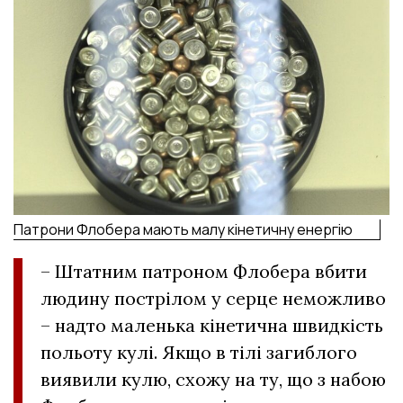
Патрони Флобера мають малу кінетичну енергію
– Штатним патроном Флобера вбити
людину пострілом у серце неможливо
– надто маленька кінетична швидкість
польоту кулі. Якщо в тілі загиблого
виявили кулю, схожу на ту, що з набою