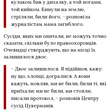
кулаком бив у дихалку, а той ногами,
той кийком. Кинули на землю,
стріляли, били його, – розповіла
журналістам мама загиблого.
Сусіди, яких ми опитали, не можуть точно
сказати, скільки було правоохоронців.
Очевидці стверджують, що на місці їх
залишилося двоє.
– Двоє залишилося. Я підійшов, кажу:
ну що, хлопці, догралися. А вони
кажуть, мовляв, ми не били, били ті, які
приїхали; ми не били, ми стояли,
писали протокол, – розповів Центру
сусід Цукерманів.