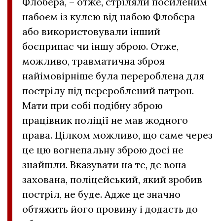
Флобера, – отже, стріляли посиленим
набоєм із кулею від набою Флобера
або використовували інший
боєприпас чи іншу зброю. Отже,
можливо, травматична зброя
найімовірніше була перероблена для
пострілу під перероблений патрон.
Мати при собі подібну зброю
працівник поліції не мав жодного
права. Цілком можливо, що саме через
це цю вогнепальну зброю досі не
знайшли. Вказувати на те, де вона
захована, поліцейський, який зробив
постріл, не буде. Адже це значно
обтяжить його провину і додасть до