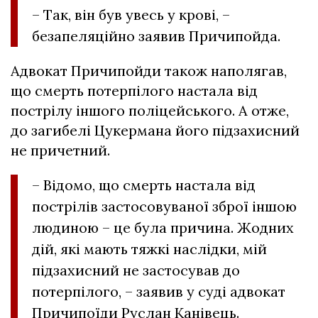
– Так, він був увесь у крові, –
безапеляційно заявив Причипойда.
Адвокат Причипойди також наполягав,
що смерть потерпілого настала від
пострілу іншого поліцейського. А отже,
до загибелі Цукермана його підзахисний
не причетний.
– Відомо, що смерть настала від
пострілів застосовуваної зброї іншою
людиною – це була причина. Жодних
дій, які мають тяжкі наслідки, мій
підзахисний не застосував до
потерпілого, – заявив у суді адвокат
Причипоїди Руслан Канівець.