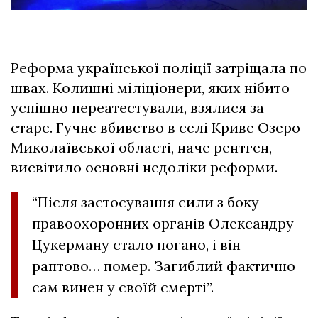
Реформа української поліції затріщала по
швах. Колишні міліціонери, яких нібито
успішно переатестували, взялися за
старе. Гучне вбивство в селі Криве Озеро
Миколаївської області, наче рентген,
висвітило основні недоліки реформи.
“Після застосування сили з боку
правоохоронних органів Олександру
Цукерману стало погано, і він
раптово… помер. Загиблий фактично
сам винен у своїй смерті”.