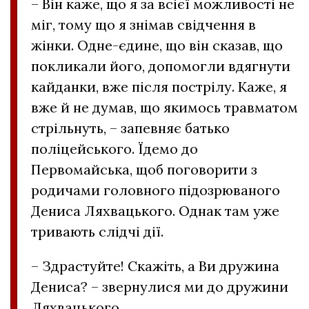
– Він каже, що я за всієї можливості не
міг, тому що я знімав свідчення в
жінки. Одне-єдине, що він сказав, що
покликали його, допомогли вдягнути
кайданки, вже після пострілу. Каже, я
вже й не думав, що якимось травматом
стрільнуть, – запевняє батько
поліцейського. Їдемо до
Первомайська, щоб поговорити з
родичами головного підозрюваного
Дениса Ляхвацького. Однак там уже
тривають слідчі дії.
– Здрастуйте! Скажіть, а Ви дружина
Дениса? – звернулися ми до дружини
Ляхвацького.