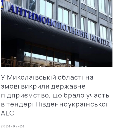
У Миколаївській області на
змові викрили державне
підприємство, що брало участь
в тендері Південноукраїнської
АЕС
2024-07-24