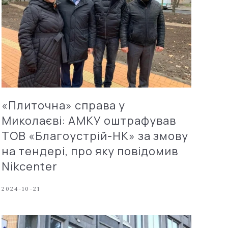
«Плиточна» справа у
Миколаєві: АМКУ оштрафував
ТОВ «Благоустрій-НК» за змову
на тендері, про яку повідомив
Nikcenter
2024-10-21