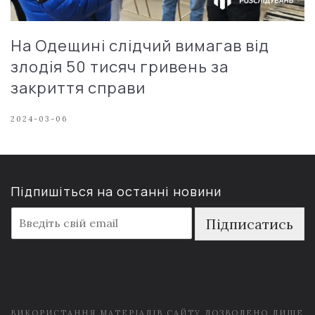
На Одещині слідчий вимагав від
злодія 50 тисяч гривень за
закриття справи
2024-03-06
Підпишіться на останні новини
E
Підписатись
m
a
i
l
*
ВИКОРИСТАННЯ МАТЕРІАЛІВ САЙТУ ДОЗВОЛЕНО ЛИШЕ