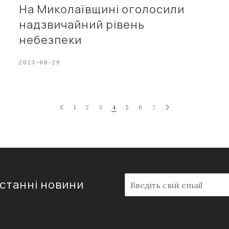
На Миколаївщині оголосили
надзвичайний рівень
небезпеки
2023-06-29
1
2
3
4
5
6
7
E
останні новини
m
a
i
l