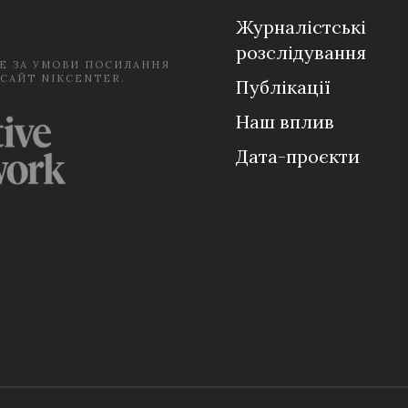
*
Журналістські
розслідування
Е ЗА УМОВИ ПОСИЛАННЯ
 САЙТ NIKCENTER.
Публікації
Наш вплив
Дата-проєкти