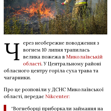
Ч
ерез необережне поводження з
вогнем 10 липня трапилась
велика пожежа в
Миколаївській
області
. У Центральному районі
обласного центру горіла суха трава та
чагарники.
Про це розповіли у ДСНС Миколаївської
області, передає
Nikcenter:
“Вогнеборці приборкали займання на