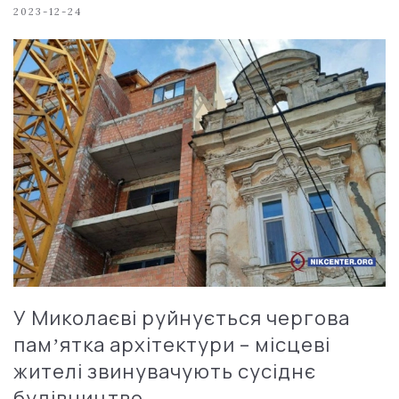
2023-12-24
У Миколаєві руйнується чергова
памʼятка архітектури – місцеві
жителі звинувачують сусіднє
будівництво