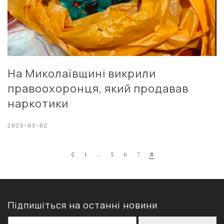
На Миколаївщині викрили
правоохоронця, який продавав
наркотики
2023-03-02
1
…
5
6
7
8
Підпишіться на останні новини
E