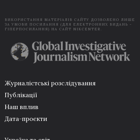
l
*
ВИКОРИСТАННЯ МАТЕРІАЛІВ САЙТУ ДОЗВОЛЕНО ЛИШЕ
ЗА УМОВИ ПОСИЛАННЯ (ДЛЯ ЕЛЕКТРОННИХ ВИДАНЬ -
ГІПЕРПОСИЛАННЯ) НА САЙТ NIKCENTER.
Журналістські розслідування
Публікації
Наш вплив
Дата-проєкти
Україна та світ