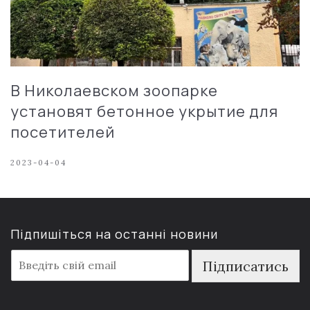
В Николаевском зоопарке
установят бетонное укрытие для
посетителей
2023-04-04
Підпишіться на останні новини
E
Підписатись
m
a
i