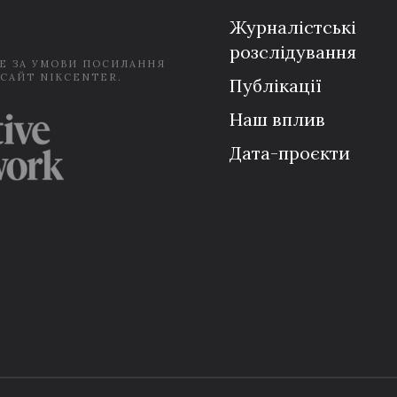
*
Журналістські
розслідування
Е ЗА УМОВИ ПОСИЛАННЯ
 САЙТ NIKCENTER.
Публікації
Наш вплив
Дата-проєкти