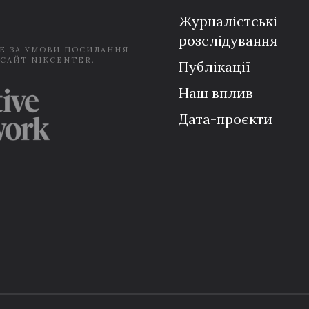
*
Журналістські
розслідування
Е ЗА УМОВИ ПОСИЛАННЯ
 САЙТ NIKCENTER.
Публікації
Наш вплив
Дата-проєкти