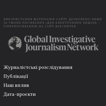
i
l
*
ВИКОРИСТАННЯ МАТЕРІАЛІВ САЙТУ ДОЗВОЛЕНО ЛИШЕ
ЗА УМОВИ ПОСИЛАННЯ (ДЛЯ ЕЛЕКТРОННИХ ВИДАНЬ -
ГІПЕРПОСИЛАННЯ) НА САЙТ NIKCENTER.
Журналістські розслідування
Публікації
Наш вплив
Дата-проєкти