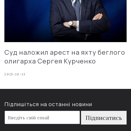
Суд наложил арест на яхту беглого
олигарха Сергея Курченко
2015-10-13
Підпишіться на останні новини
E
Підписатись
m
a