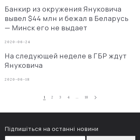
Банкир из окружения Януковича
вывел $44 млн и бежал в Беларусь
— Минск его не выдает
2020-06-24
На следующей неделе в ГБР ждут
Януковича
2020-06-18
1
2
3
4
…
18
Підпишіться на останні новини
E