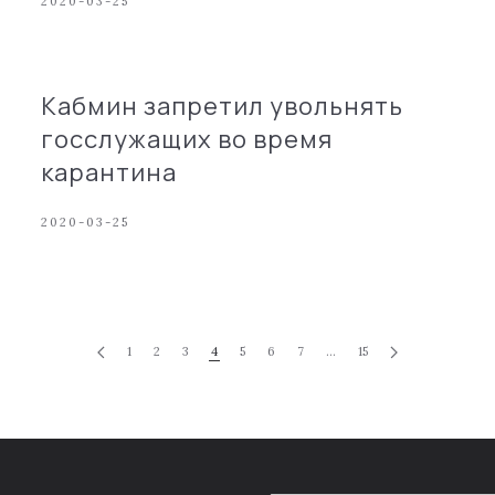
2020-03-25
Кабмин запретил увольнять
госслужащих во время
карантина
2020-03-25
1
2
3
4
5
6
7
…
15