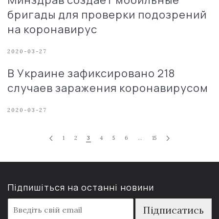
Минздрав создает мобильные
бригады для проверки подозрений
на коронавирус
2020-03-27
В Украине зафиксировано 218
случаев заражения коронавирусом
2020-03-27
1
2
3
4
5
6
…
15
Підпишіться на останні новини
E
Підписатись
m