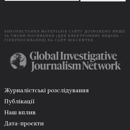
a
i
l
*
ВИКОРИСТАННЯ МАТЕРІАЛІВ САЙТУ ДОЗВОЛЕНО ЛИШЕ
ЗА УМОВИ ПОСИЛАННЯ (ДЛЯ ЕЛЕКТРОННИХ ВИДАНЬ -
ГІПЕРПОСИЛАННЯ) НА САЙТ NIKCENTER.
Журналістські розслідування
Публікації
Наш вплив
Дата-проєкти