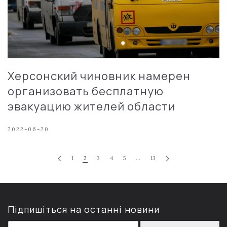
Херсонский чиновник намерен
организовать бесплатную
эвакуацию жителей области
2022-06-20
1
2
3
4
5
…
13
Підпишіться на останні новини
E