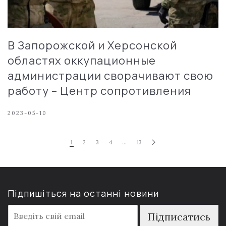
В Запорожской и Херсонской
областях оккупационные
администрации сворачивают свою
работу – Центр сопротивления
2023-05-10
1
2
3
4
…
13
Підпишіться на останні новини
E
Підписатись
m