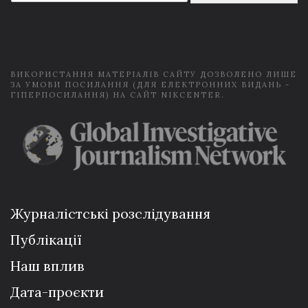
a
i
l
*
ВИКОРИСТАННЯ МАТЕРІАЛІВ САЙТУ ДОЗВОЛЕНО ЛИШЕ
ЗА УМОВИ ПОСИЛАННЯ (ДЛЯ ЕЛЕКТРОННИХ ВИДАНЬ -
ГІПЕРПОСИЛАННЯ) НА САЙТ NIKCENTER.
Журналістські розслідування
Публікації
Наш вплив
Дата-проєкти