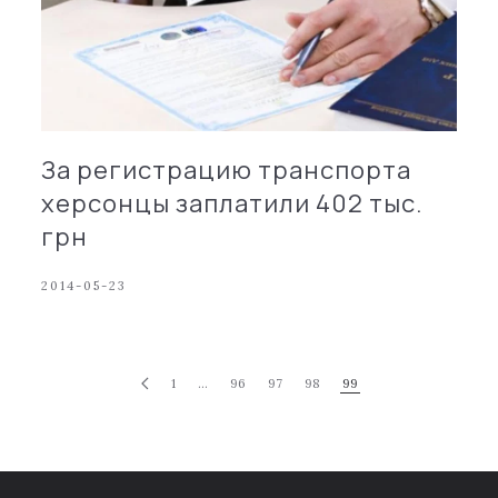
За регистрацию транспорта
херсонцы заплатили 402 тыс.
грн
2014-05-23
1
…
96
97
98
99