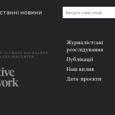
E
останні новини
m
a
i
l
*
Журналістські
розслідування
Е ЗА УМОВИ ПОСИЛАННЯ
 САЙТ NIKCENTER.
Публікації
Наш вплив
Дата-проєкти