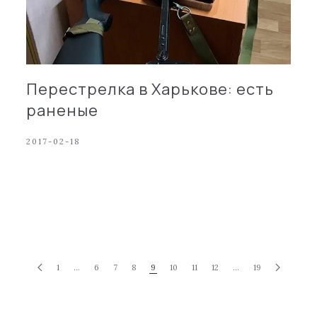
Перестрелка в Харькове: есть
раненые
2017-02-18
1
…
6
7
8
9
10
11
12
…
19