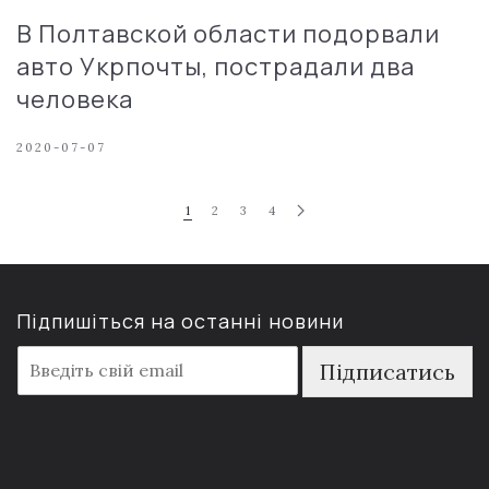
В Полтавской области подорвали
авто Укрпочты, пострадали два
человека
2020-07-07
1
2
3
4
Підпишіться на останні новини
E
Підписатись
m
a
i
l
*