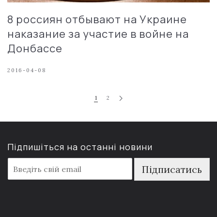
8 россиян отбывают на Украине
наказание за участие в войне на
Донбассе
2016-04-08
1
2
Підпишіться на останні новини
E
Підписатись
m
a
i
l
*