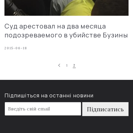
Суд арестовал на два месяца
подозреваемого в убийстве Бузины
2015-06-18
1
2
Підпишіться на останні новини
E
Підписатись
m
a
i
l