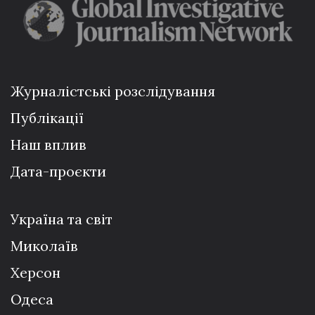
Журналістські розслідування
Публікації
Наш вплив
Дата-проєкти
Україна та світ
Миколаїв
Херсон
Одеса