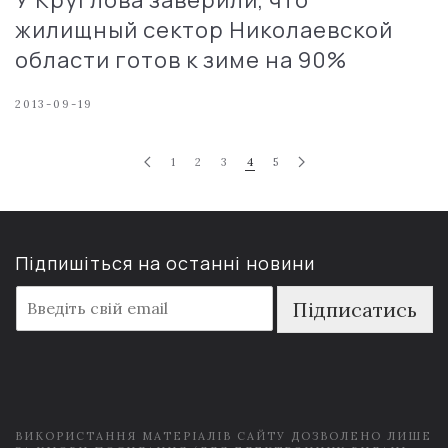
жилищный сектор Николаевской
области готов к зиме на 90%
2013-09-19
1
2
3
4
5
Підпишіться на останні новини
E
Підписатись
m
a
i
l
*
ВИКОРИСТАННЯ МАТЕРІАЛІВ САЙТУ ДОЗВОЛЕНО ЛИШЕ