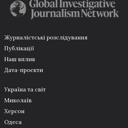
Журналістські розслідування
Публікації
Наш вплив
Дата-проєкти
Україна та світ
Миколаїв
Херсон
Одеса