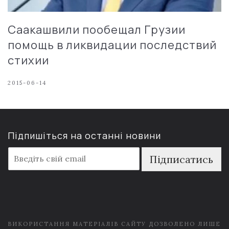
Саакашвили пообещал Грузии
помощь в ликвидации последствий
стихии
2015-06-14
Підпишіться на останні новини
E
Підписатись
m
a
i
l
*
ВИКОРИСТАННЯ МАТЕРІАЛІВ САЙТУ ДОЗВОЛЕНО ЛИШЕ