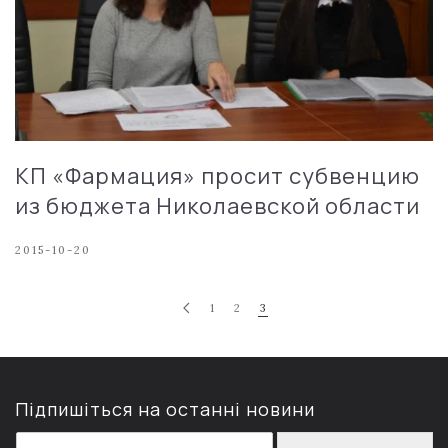
КП «Фармация» просит субвенцию
из бюджета Николаевской области
2015-10-20
1
2
3
Підпишіться на останні новини
E