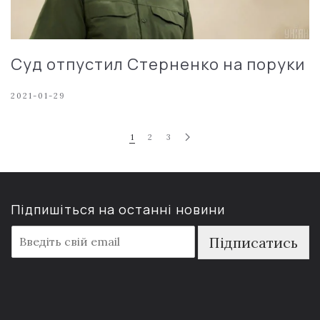
Суд отпустил Стерненко на поруки
2021-01-29
1
2
3
Підпишіться на останні новини
E
Підписатись
m
a
i
l
*