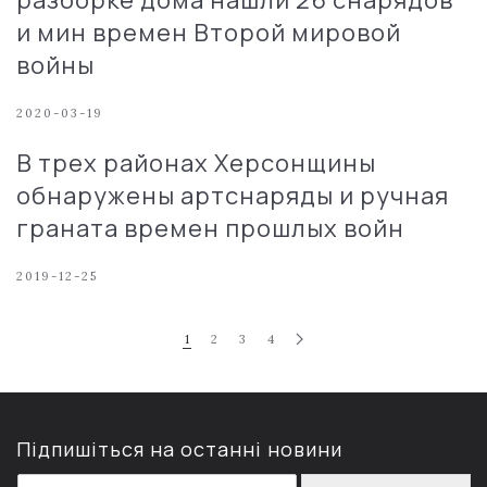
и мин времен Второй мировой
войны
2020-03-19
В трех районах Херсонщины
обнаружены артснаряды и ручная
граната времен прошлых войн
2019-12-25
1
2
3
4
Підпишіться на останні новини
E