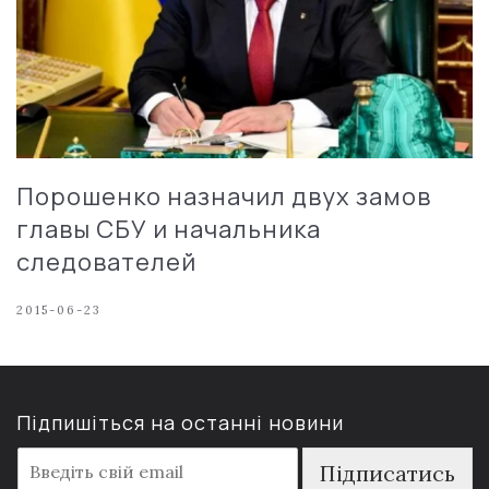
Порошенко назначил двух замов
главы СБУ и начальника
следователей
2015-06-23
Підпишіться на останні новини
E
Підписатись
m