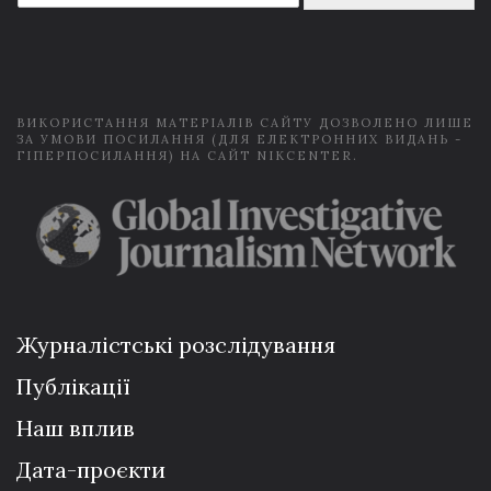
a
i
l
*
ВИКОРИСТАННЯ МАТЕРІАЛІВ САЙТУ ДОЗВОЛЕНО ЛИШЕ
ЗА УМОВИ ПОСИЛАННЯ (ДЛЯ ЕЛЕКТРОННИХ ВИДАНЬ -
ГІПЕРПОСИЛАННЯ) НА САЙТ NIKCENTER.
Журналістські розслідування
Публікації
Наш вплив
Дата-проєкти