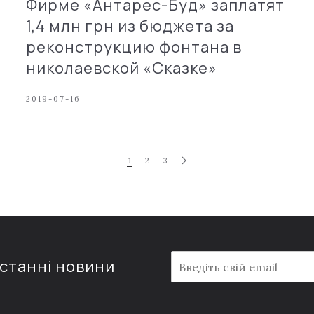
Фирме «Антарес-Буд» заплатят
1,4 млн грн из бюджета за
реконструкцию фонтана в
николаевской «Сказке»
2019-07-16
1
2
3
E
останні новини
m
a
i
l