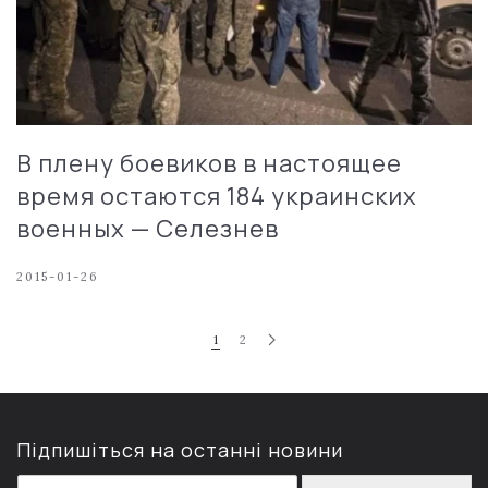
В плену боевиков в настоящее
время остаются 184 украинских
военных — Селезнев
2015-01-26
1
2
Підпишіться на останні новини
E