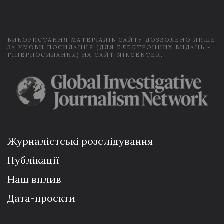
l
*
ВИКОРИСТАННЯ МАТЕРІАЛІВ САЙТУ ДОЗВОЛЕНО ЛИШЕ
ЗА УМОВИ ПОСИЛАННЯ (ДЛЯ ЕЛЕКТРОННИХ ВИДАНЬ -
ГІПЕРПОСИЛАННЯ) НА САЙТ NIKCENTER.
Журналістські розслідування
Публікації
Наш вплив
Дата-проєкти