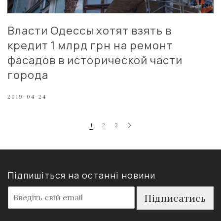
Власти Одессы хотят взять в
кредит 1 млрд грн на ремонт
фасадов в исторической части
города
2019-04-24
1
2
3
Підпишіться на останні новини
E
Підписатись
m
a
i