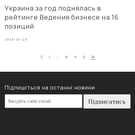
Украина за год поднялась в
рейтинге Ведения бизнесе на 16
позиций
2014-10-29
1
…
10
11
12
13
Підпишіться на останні новини
E
Підписатись
m
a
i
l
*