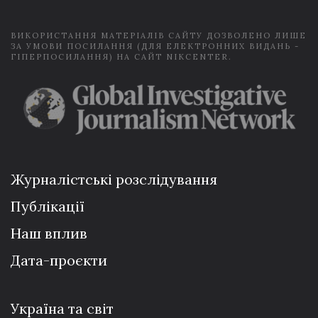
*
ВИКОРИСТАННЯ МАТЕРІАЛІВ САЙТУ ДОЗВОЛЕНО ЛИШЕ
ЗА УМОВИ ПОСИЛАННЯ (ДЛЯ ЕЛЕКТРОННИХ ВИДАНЬ -
ГІПЕРПОСИЛАННЯ) НА САЙТ NIKCENTER.
Журналістські розслідування
Публікації
Наш вплив
Дата-проєкти
Україна та світ