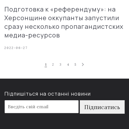
Подготовка к «референдуму»: на
Херсонщине оккупанты запустили
сразу несколько пропагандистских
медиа-ресурсов
2022-06-27
1
2
3
4
5
Підпишіться на останні новини
E
Підписатись
m
a
i
l