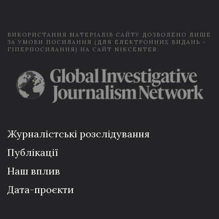
l
*
ВИКОРИСТАННЯ МАТЕРІАЛІВ САЙТУ ДОЗВОЛЕНО ЛИШЕ
ЗА УМОВИ ПОСИЛАННЯ (ДЛЯ ЕЛЕКТРОННИХ ВИДАНЬ -
ГІПЕРПОСИЛАННЯ) НА САЙТ NIKCENTER.
Журналістські розслідування
Публікації
Наш вплив
Дата-проєкти