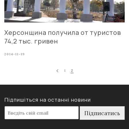
Херсонщина получила от туристов
74,2 тыс. гривен
2014-11-19
1
2
Підпишіться на останні новини
E
Підписатись
m
a
i