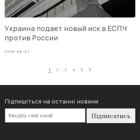
Украина подает новый иск в ЕСПЧ
против России
2018-08-07
1
2
3
4
5
Підпишіться на останні новини
E
Підписатись
m
a
i
l