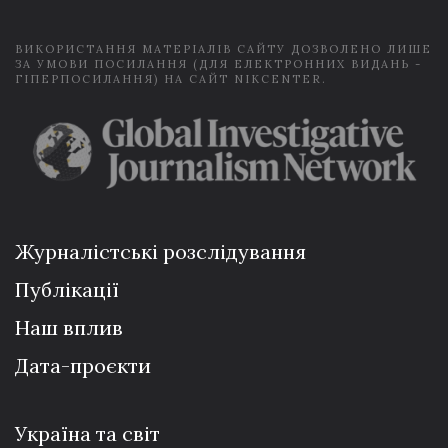
*
ВИКОРИСТАННЯ МАТЕРІАЛІВ САЙТУ ДОЗВОЛЕНО ЛИШЕ
ЗА УМОВИ ПОСИЛАННЯ (ДЛЯ ЕЛЕКТРОННИХ ВИДАНЬ -
ГІПЕРПОСИЛАННЯ) НА САЙТ NIKCENTER.
Журналістські розслідування
Публікації
Наш вплив
Дата-проєкти
Україна та світ