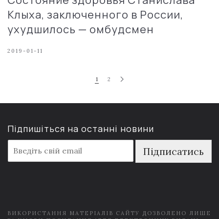
Клыха, заключенного в России,
ухудшилось — омбудсмен
2019-01-11
1
2
Підпишіться на останні новини
E
Підписатись
m
a
i
l
*
ВИКОРИСТАННЯ МАТЕРІАЛІВ САЙТУ ДОЗВОЛЕНО ЛИШЕ