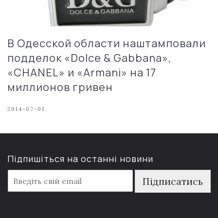
В Одесской области наштамповали
подделок «Dolce & Gabbana»,
«CHANEL» и «Armani» на 17
миллионов гривен
2014-07-01
Підпишіться на останні новини
E
Підписатись
m
a
i
l