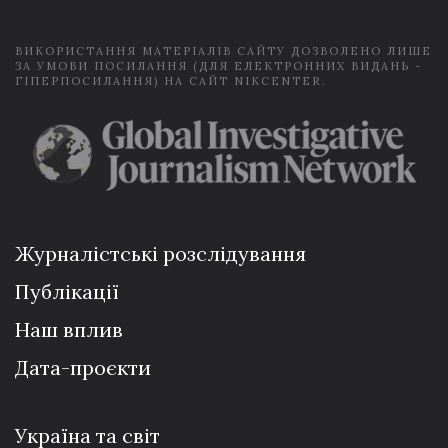
*
ВИКОРИСТАННЯ МАТЕРІАЛІВ САЙТУ ДОЗВОЛЕНО ЛИШЕ
ЗА УМОВИ ПОСИЛАННЯ (ДЛЯ ЕЛЕКТРОННИХ ВИДАНЬ -
ГІПЕРПОСИЛАННЯ) НА САЙТ NIKCENTER.
Журналістські розслідування
Публікації
Наш вплив
Дата-проєкти
Україна та світ