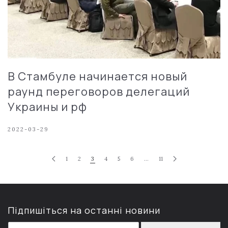
В Стамбуле начинается новый
раунд переговоров делегаций
Украины и рф
2022-03-29
1
2
3
4
5
6
…
11
Підпишіться на останні новини
E