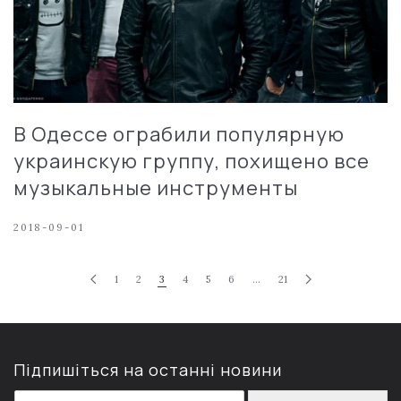
В Одессе ограбили популярную
украинскую группу, похищено все
музыкальные инструменты
2018-09-01
1
2
3
4
5
6
…
21
Підпишіться на останні новини
E