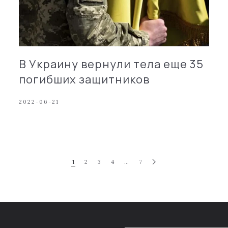
В Украину вернули тела еще 35
погибших защитников
2022-06-21
1
2
3
4
…
7