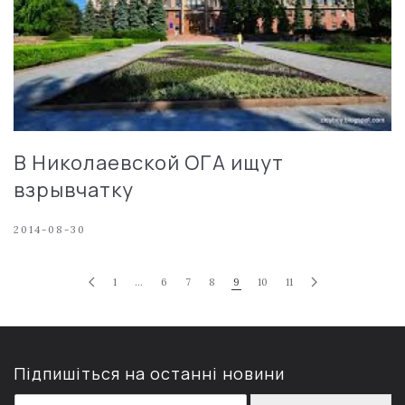
В Николаевской ОГА ищут
взрывчатку
2014-08-30
1
…
6
7
8
9
10
11
Підпишіться на останні новини
E