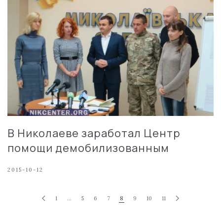
В Николаеве заработал Центр
помощи демобилизованным
2015-10-12
1
…
5
6
7
8
9
10
11