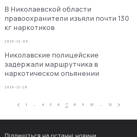
В Николаевской области
правоохранители изъяли почти 130
кг наркотиков
2019-12-09
Николавские полицейские
задержали маршрутчика в
наркотическом опьянении
2019-11-29
1
…
4
5
6
7
8
9
10
…
31
Підпишіться на останні новини