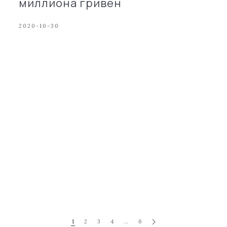
миллиона гривен
2020-10-30
1
2
3
4
…
6