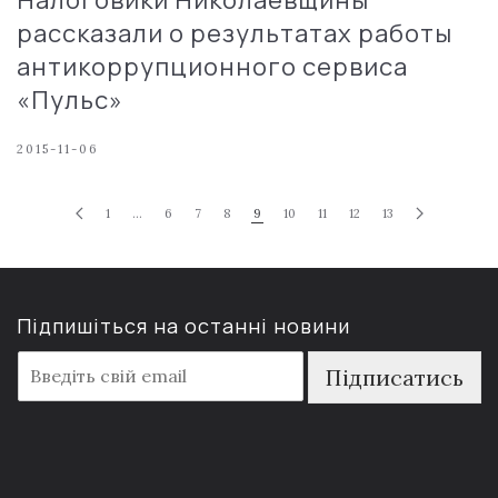
рассказали о результатах работы
антикоррупционного сервиса
«Пульс»
2015-11-06
1
…
6
7
8
9
10
11
12
13
Підпишіться на останні новини
E
Підписатись
m
a
i
l
*