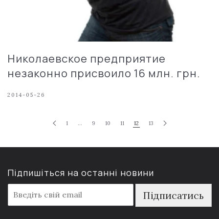
Николаевское предприятие
незаконно присвоило 16 млн. грн.
2014-05-26
1
…
9
10
11
12
13
Підпишіться на останні новини
E
Підписатись
m
a
i