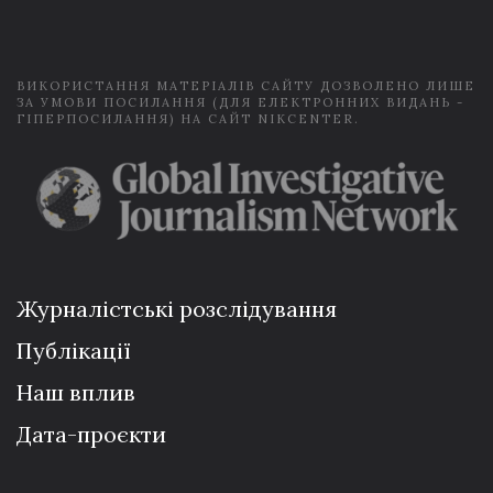
l
*
ВИКОРИСТАННЯ МАТЕРІАЛІВ САЙТУ ДОЗВОЛЕНО ЛИШЕ
ЗА УМОВИ ПОСИЛАННЯ (ДЛЯ ЕЛЕКТРОННИХ ВИДАНЬ -
ГІПЕРПОСИЛАННЯ) НА САЙТ NIKCENTER.
Журналістські розслідування
Публікації
Наш вплив
Дата-проєкти