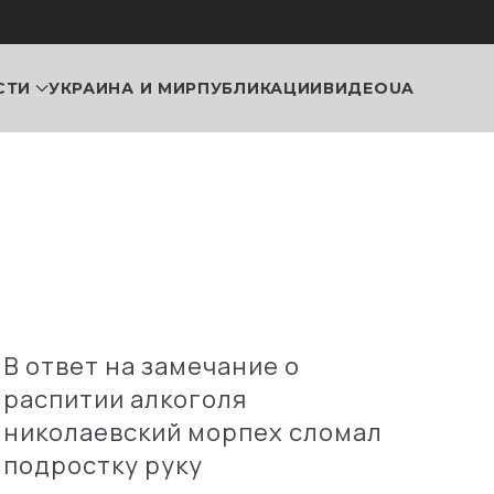
СТИ
УКРАИНА И МИР
ПУБЛИКАЦИИ
ВИДЕО
UA
В ответ на замечание о
распитии алкоголя
николаевский морпех сломал
подростку руку