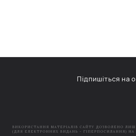
Підпишіться на 
ВИКОРИСТАННЯ МАТЕРІАЛІВ САЙТУ ДОЗВОЛЕНО ЛИШ
(ДЛЯ ЕЛЕКТРОННИХ ВИДАНЬ - ГІПЕРПОСИЛАННЯ) НА