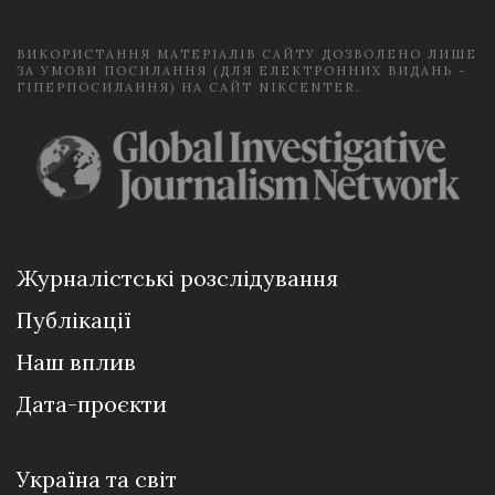
*
ВИКОРИСТАННЯ МАТЕРІАЛІВ САЙТУ ДОЗВОЛЕНО ЛИШЕ
ЗА УМОВИ ПОСИЛАННЯ (ДЛЯ ЕЛЕКТРОННИХ ВИДАНЬ -
ГІПЕРПОСИЛАННЯ) НА САЙТ NIKCENTER.
Журналістські розслідування
Публікації
Наш вплив
Дата-проєкти
Україна та світ