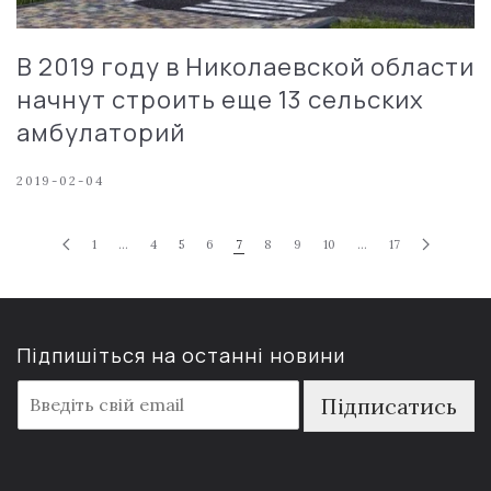
В 2019 году в Николаевской области
начнут строить еще 13 сельских
амбулаторий
2019-02-04
1
…
4
5
6
7
8
9
10
…
17
Підпишіться на останні новини
E
Підписатись
m
a
i
l